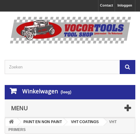
Contact
Inloggen
Winkelwagen
(leeg)
MENU
PAINT EN NON PAINT
VHT COATINGS
VHT
PRIMERS