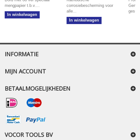
mengpapier t.b.v....
corrosiebescherming voor
Gemaa
alle...
gesme
In winkelwagen
In winkelwagen
INFORMATIE
MIJN ACCOUNT
BETAALMOGELIJKHEDEN
VOCOR TOOLS BV