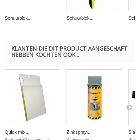
Schuurblok...
Schuurblok...
Schuu
KLANTEN DIE DIT PRODUCT AANGESCHAFT
HEBBEN KOCHTEN OOK...
Quick mix...
Zinkspray...
Slapp
Bord met 80 vel speciaal
Kathodische
Profes