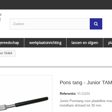
gereedschap
werkplaatsinrichting
lassen en slijpen
pl
nior TAMA
Pons tang - Junior TA
Referentie:
VI-21101
Junior Ponstang voor plaatdikte ma
instelbare afstand tot 30 mm.