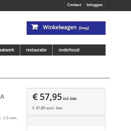
Contact
Inloggen
Winkelwagen
(leeg)
aatwerk
restauratie
onderhoud
€ 57,95
MA
incl. btw
€ 47,89
excl. btw
x. 1.5 mm,