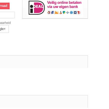
rraad
baarheid
gle+