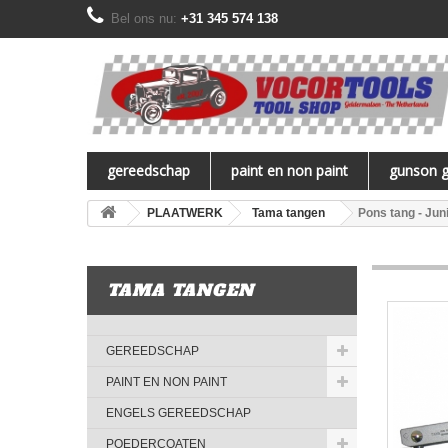
Bel ons nu:
+31 345 574 138
gereedschap
paint en non paint
gunson 
PLAATWERK
Tama tangen
Pons tang - Ju
TAMA TANGEN
GEREEDSCHAP
PAINT EN NON PAINT
ENGELS GEREEDSCHAP
POEDERCOATEN