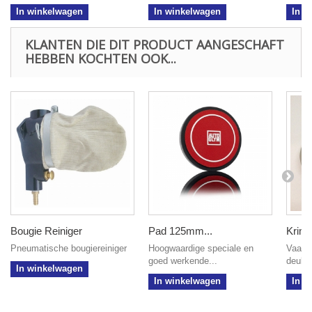
In winkelwagen
In winkelwagen
In w
KLANTEN DIE DIT PRODUCT AANGESCHAFT
HEBBEN KOCHTEN OOK...
Bougie Reiniger
Pad 125mm...
Krimps
Pneumatische bougiereiniger
Hoogwaardige speciale en
Vaak 
goed werkende...
deukje
In winkelwagen
In winkelwagen
In w