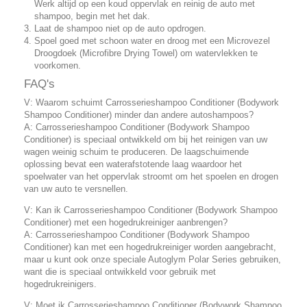
Werk altijd op een koud oppervlak en reinig de auto met
shampoo, begin met het dak.
Laat de shampoo niet op de auto opdrogen.
Spoel goed met schoon water en droog met een Microvezel
Droogdoek (Microfibre Drying Towel) om watervlekken te
voorkomen.
FAQ's
V: Waarom schuimt Carrosserieshampoo Conditioner (Bodywork
Shampoo Conditioner) minder dan andere autoshampoos?
A: Carrosserieshampoo Conditioner (Bodywork Shampoo
Conditioner) is speciaal ontwikkeld om bij het reinigen van uw
wagen weinig schuim te produceren. De laagschuimende
oplossing bevat een waterafstotende laag waardoor het
spoelwater van het oppervlak stroomt om het spoelen en drogen
van uw auto te versnellen.
V: Kan ik Carrosserieshampoo Conditioner (Bodywork Shampoo
Conditioner) met een hogedrukreiniger aanbrengen?
A: Carrosserieshampoo Conditioner (Bodywork Shampoo
Conditioner) kan met een hogedrukreiniger worden aangebracht,
maar u kunt ook onze speciale Autoglym Polar Series gebruiken,
want die is speciaal ontwikkeld voor gebruik met
hogedrukreinigers.
V: Moet ik Carrosserieshampoo Conditioner (Bodywork Shampoo