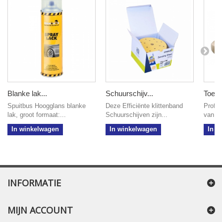
Blanke lak...
Schuurschijv...
Toe do
Spuitbus Hoogglans blanke
Deze Efficiënte klittenband
Profes
lak, groot formaat:...
Schuurschijven zijn...
van ge
In winkelwagen
In winkelwagen
In w
INFORMATIE
MIJN ACCOUNT