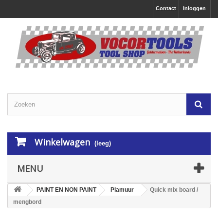
Contact
Inloggen
Winkelwagen
(leeg)
MENU
PAINT EN NON PAINT
Plamuur
Quick mix board /
mengbord