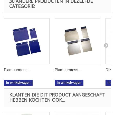
30 ANDERE PRODUCTEN IN DEZELFDE
CATEGORIE:
Plamuurmess...
Plamuurmess...
DINI
In winkelwagen
In winkelwagen
In w
KLANTEN DIE DIT PRODUCT AANGESCHAFT
HEBBEN KOCHTEN OOK...