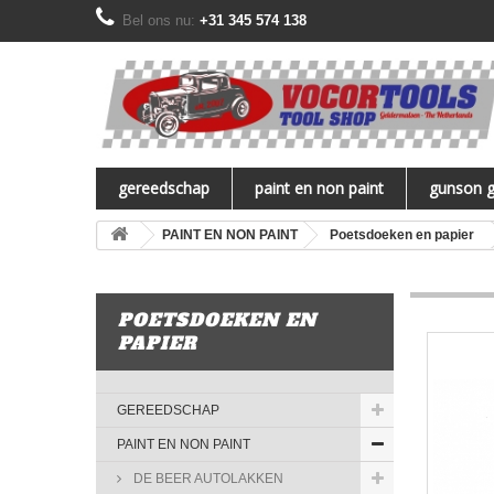
Bel ons nu:
+31 345 574 138
gereedschap
paint en non paint
gunson 
PAINT EN NON PAINT
Poetsdoeken en papier
POETSDOEKEN EN
PAPIER
GEREEDSCHAP
PAINT EN NON PAINT
DE BEER AUTOLAKKEN