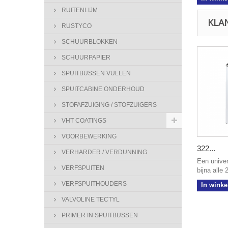
RUITENLIJM
KLA
RUSTYCO
SCHUURBLOKKEN
SCHUURPAPIER
SPUITBUSSEN VULLEN
SPUITCABINE ONDERHOUD
STOFAFZUIGING / STOFZUIGERS
VHT COATINGS
VOORBEWERKING
322...
VERHARDER / VERDUNNING
Een univer
VERFSPUITEN
bijna alle 
VERFSPUITHOUDERS
In wink
VALVOLINE TECTYL
PRIMER IN SPUITBUSSEN