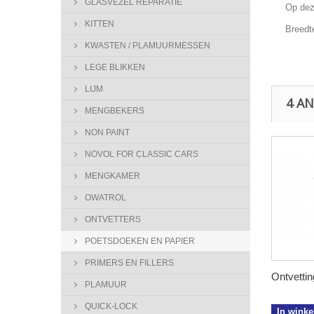
GLASVEZEL REPARATIE
Op deze
KITTEN
Breedte
KWASTEN / PLAMUURMESSEN
LEGE BLIKKEN
LIJM
4 A
MENGBEKERS
NON PAINT
NOVOL FOR CLASSIC CARS
MENGKAMER
OWATROL
ONTVETTERS
POETSDOEKEN EN PAPIER
PRIMERS EN FILLERS
Ontvettin
PLAMUUR
QUICK-LOCK
In wink