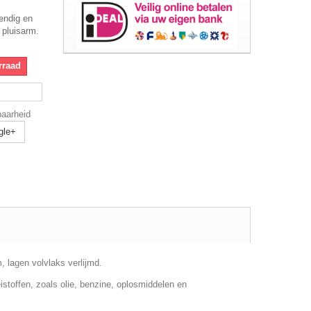
endig en
 pluisarm.
rraad
baarheid
gle+
 lagen volvlaks verlijmd.
stoffen, zoals olie, benzine, oplosmiddelen en