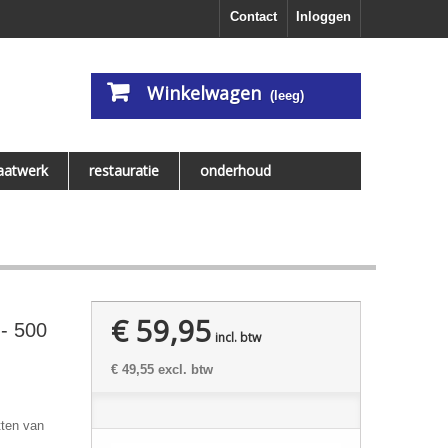
Contact
Inloggen
Winkelwagen
(leeg)
aatwerk
restauratie
onderhoud
€ 59,95
 - 500
incl. btw
€ 49,55
excl. btw
tten van