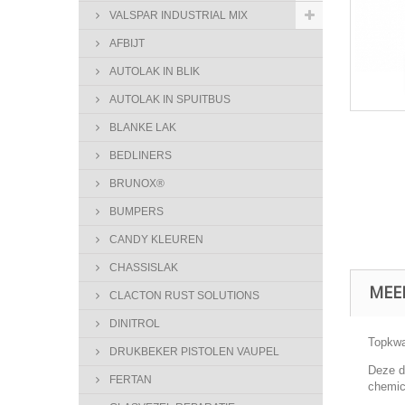
VALSPAR INDUSTRIAL MIX
AFBIJT
AUTOLAK IN BLIK
AUTOLAK IN SPUITBUS
BLANKE LAK
BEDLINERS
BRUNOX®
BUMPERS
CANDY KLEUREN
CHASSISLAK
MEE
CLACTON RUST SOLUTIONS
DINITROL
Topkwa
DRUKBEKER PISTOLEN VAUPEL
Deze d
FERTAN
chemic