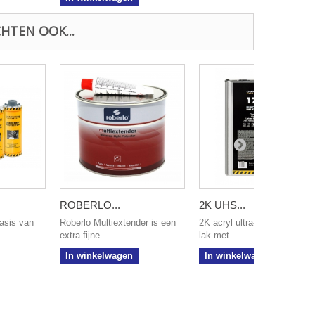
HTEN OOK...
ROBERLO...
2K UHS...
asis van
Roberlo Multiextender is een
2K acryl ultra-high solid bla
extra fijne...
lak met...
In winkelwagen
In winkelwagen