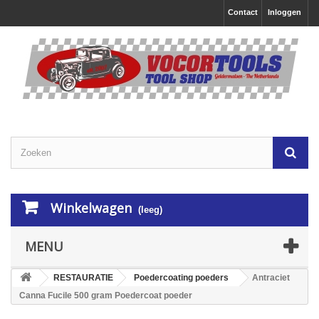
Contact
Inloggen
Winkelwagen
(leeg)
MENU
RESTAURATIE
Poedercoating poeders
Antraciet
Canna Fucile 500 gram Poedercoat poeder