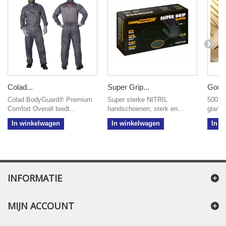
Colad...
Super Grip...
Goud.
Colad BodyGuard® Premium
Super sterke NITRIL
500 g
Comfort Overall biedt...
handschoenen, sterk en...
glans,
In winkelwagen
In winkelwagen
In w
INFORMATIE
MIJN ACCOUNT