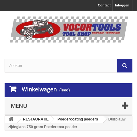
Contact
Inloggen
Winkelwagen
(leeg)
MENU
RESTAURATIE
Poedercoating poeders
Duifblauw
zijdeglans 750 gram Poedercoat poeder