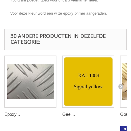
750 gram poeder, goed voor circa 3 vierkante meter.
Voor deze kleur word een witte epoxy primer aangeraden.
30 ANDERE PRODUCTEN IN DEZELFDE
CATEGORIE:
Epoxy...
Geel...
Goud.
In w