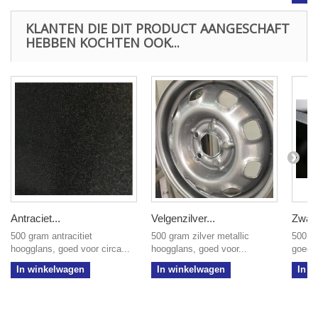
KLANTEN DIE DIT PRODUCT AANGESCHAFT
HEBBEN KOCHTEN OOK...
Antraciet...
Velgenzilver...
Zwart.
500 gram antracitiet
500 gram zilver metallic
500 gr
hoogglans, goed voor circa...
hoogglans, goed voor...
goed v
In winkelwagen
In winkelwagen
In w