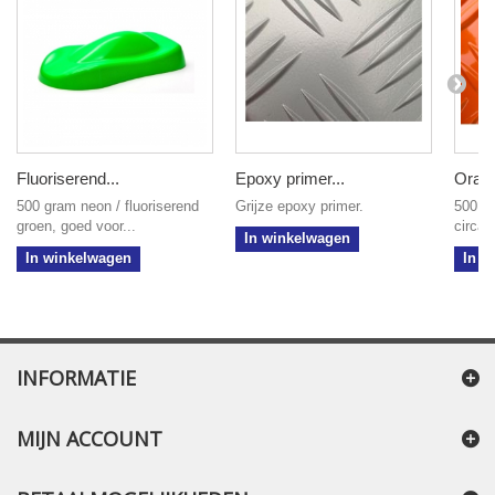
Fluoriserend...
Epoxy primer...
Oranj
500 gram neon / fluoriserend
Grijze epoxy primer.
500 gr
groen, goed voor...
circa 
In winkelwagen
In winkelwagen
In w
INFORMATIE
MIJN ACCOUNT