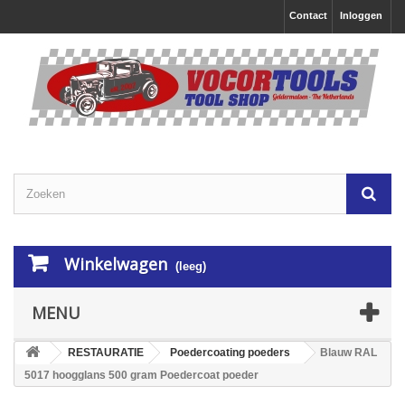
Contact
Inloggen
Winkelwagen
(leeg)
MENU
RESTAURATIE
Poedercoating poeders
Blauw RAL
5017 hoogglans 500 gram Poedercoat poeder