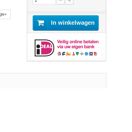
gle+
In winkelwagen