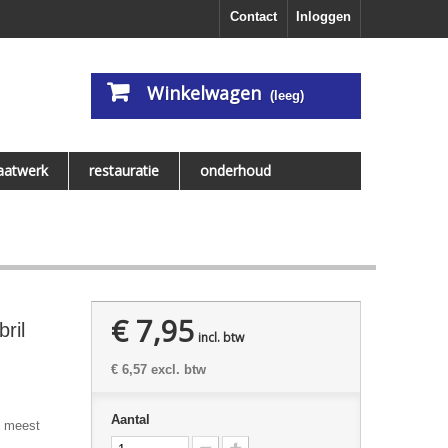
Contact
Inloggen
Winkelwagen
(leeg)
aatwerk
restauratie
onderhoud
€ 7,95
bril
incl. btw
€ 6,57
excl. btw
Aantal
e meest