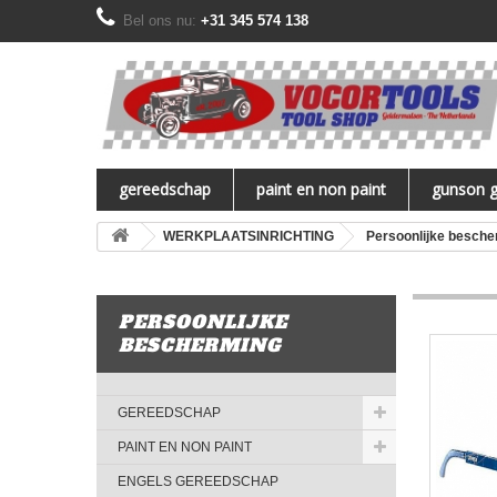
Bel ons nu:
+31 345 574 138
gereedschap
paint en non paint
gunson 
WERKPLAATSINRICHTING
Persoonlijke besche
PERSOONLIJKE
BESCHERMING
GEREEDSCHAP
PAINT EN NON PAINT
ENGELS GEREEDSCHAP