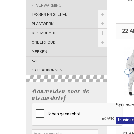
VERWARMING
LASSEN EN SLIJPEN
PLAATWERK
22 
RESTAURATIE
ONDERHOUD
MERKEN
SALE
CADEAUBONNEN
Aanmelden voor de
nieuwsbrief
Spuitovera
In wink
KLA