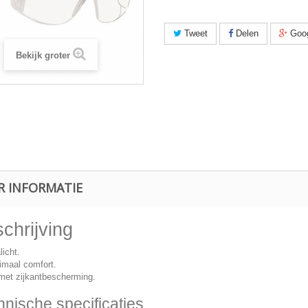
Tweet
Delen
Goo
Bekijk groter
R INFORMATIE
chrijving
licht.
maal comfort.
 met zijkantbescherming.
hnische specificaties