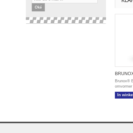
Oké
BRUNOX
Brunox® E
omvormer 
In wink