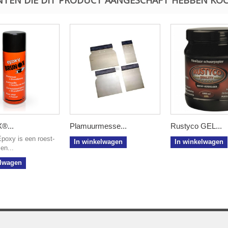
®...
Plamuurmesse...
Rustyco GEL...
poxy is een roest-
In winkelwagen
In winkelwagen
en...
elwagen