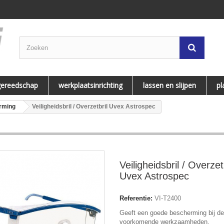
gereedschap
werkplaatsinrichting
lassen en slijpen
pl
rming
Veiligheidsbril / Overzetbril Uvex Astrospec
Veiligheidsbril / Overzet
Uvex Astrospec
Referentie:
VI-T2400
Geeft een goede bescherming bij d
voorkomende werkzaamheden.