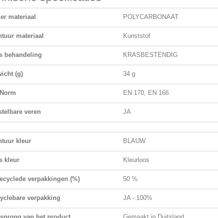
ier materiaal
POLYCARBONAAT
tuur materiaal
Kunststof
s behandeling
KRASBESTENDIG
icht (g)
34 g
 Norm
EN 170, EN 166
stelbare veren
JA
tuur kleur
BLAUW
s kleur
Kleurloos
ecyclede verpakkingen (%)
50 %
yclebare verpakking
JA - 100%
sprong van het product
Gemaakt in Duitsland