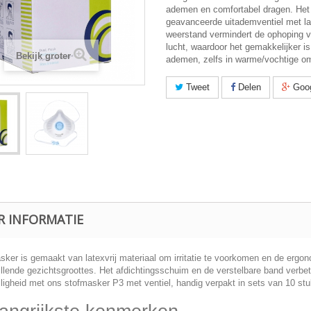
ademen en comfortabel dragen. Het
geavanceerde uitademventiel met l
weerstand vermindert de ophoping v
lucht, waardoor het gemakkelijker i
Bekijk groter
ademen, zelfs in warme/vochtige o
Tweet
Delen
Goo
R INFORMATIE
sker is gemaakt van latexvrij materiaal om irritatie te voorkomen en de ergo
llende gezichtsgroottes. Het afdichtingsschuim en de verstelbare band verbete
iligheid met ons stofmasker P3 met ventiel, handig verpakt in sets van 10 stu