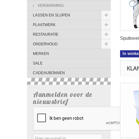
VERWARMING
LASSEN EN SLIJPEN
PLAATWERK
RESTAURATIE
Spuitovera
ONDERHOUD
In wink
MERKEN
SALE
KLA
CADEAUBONNEN
Aanmelden voor de
nieuwsbrief