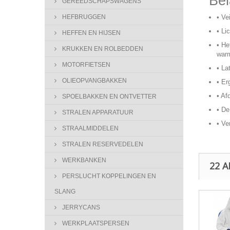
Bel
GEREEDSCHAPSWAGENS
• Ve
HEFBRUGGEN
• Li
HEFFEN EN HIJSEN
• He
KRUKKEN EN ROLBEDDEN
war
MOTORFIETSEN
• La
OLIEOPVANGBAKKEN
• Er
• Af
SPOELBAKKEN EN ONTVETTER
• De
STRALEN APPARATUUR
• Ve
STRAALMIDDELEN
STRALEN RESERVEDELEN
WERKBANKEN
22 
PERSLUCHT KOPPELINGEN EN
SLANG
JERRYCANS
WERKPLAATSPERSEN