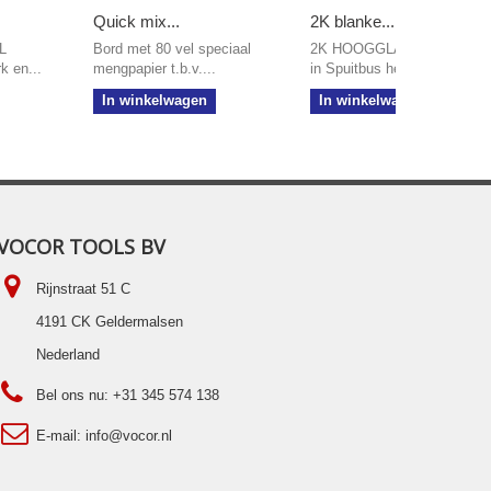
Quick mix...
2K blanke...
L
Bord met 80 vel speciaal
2K HOOGGLANS Blanke la
k en...
mengpapier t.b.v....
in Spuitbus heeft een...
In winkelwagen
In winkelwagen
VOCOR TOOLS BV
Rijnstraat 51 C
4191 CK Geldermalsen
Nederland
Bel ons nu:
+31 345 574 138
E-mail:
info@vocor.nl