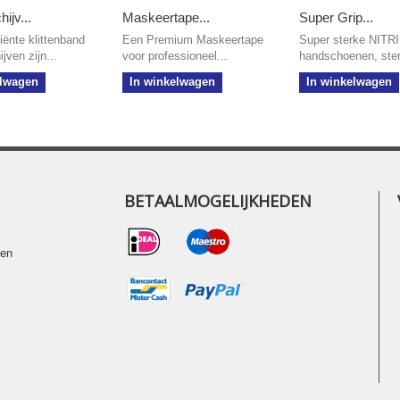
ijv...
Maskeertape...
Super Grip...
iënte klittenband
Een Premium Maskeertape
Super sterke NITRI
jven zijn...
voor professioneel...
handschoenen, ster
elwagen
In winkelwagen
In winkelwagen
BETAALMOGELIJKHEDEN
ten