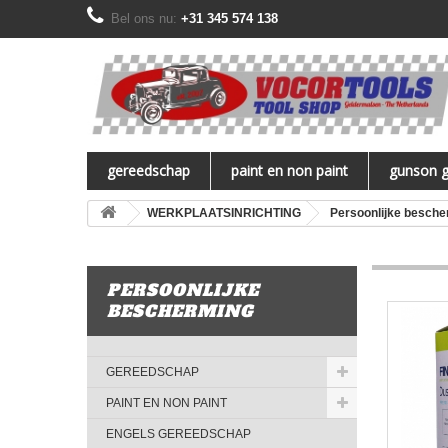
Bel ons nu:
+31 345 574 138
gereedschap
paint en non paint
gunson 
WERKPLAATSINRICHTING
Persoonlijke besche
PERSOONLIJKE
BESCHERMING
GEREEDSCHAP
PAINT EN NON PAINT
ENGELS GEREEDSCHAP