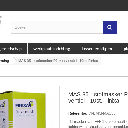
gereedschap
werkplaatsinrichting
lassen en slijpen
pl
rming
MAS 35 - stofmasker P3 met ventiel - 10st. Finixa
MAS 35 - stofmasker 
ventiel - 10st. Finixa
Referentie:
VI-EMM-MAS35
Dit masker van FFP3-klasse heeft 
lichtgewicht structuur voor gemakkel