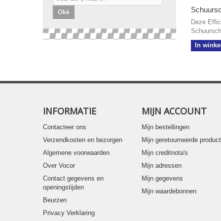
Schuursch
Oké
Deze Effic
Schuurschi
In wink
INFORMATIE
MIJN ACCOUNT
Contacteer ons
Mijn bestellingen
Verzendkosten en bezorgen
Mijn geretourneerde produc
Algemene voorwaarden
Mijn creditnota's
Over Vocor
Mijn adressen
Contact gegevens en
Mijn gegevens
openingstijden
Mijn waardebonnen
Beurzen
Privacy Verklaring