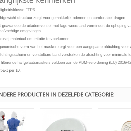
angrijkste kenmerken
iligheidsklasse FFP3.
chtgewicht structuur zorgt voor gemakkelijk ademen en comfortabel dragen
t geavanceerde uitademventiel met lage weerstand vermindert de ophoping v
me/vochtige omgevingen
texvrij materiaal om irritatie te voorkomen
gonomische vorm van het masker zorgt voor een aangepaste afdichting voor v
dichtingsschuim en verstelbare band versterken de afdichting voor minimale 
 filterende halfgelaatsmaskers voldoen aan de PBM-verordening (EU) 2016/4
rpakt per 10.
ANDERE PRODUCTEN IN DEZELFDE CATEGORIE: