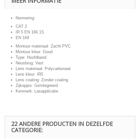
MEER INFORMATIE
Normering:
CAT 2
IR 5 EN 166 1S
EN 169
Montuur materiaal: Zacht PVC
Montuur kleur: Goud
Type: Hoofdband
Neusbrug: Vast
Lens materiaal: Polycarbonaat
Lens kleur: IR5
Lens coating: Zonder coating
Zijkapjes: Geïntegreerd
Kenmerk: Lasapplicatie
22 ANDERE PRODUCTEN IN DEZELFDE
CATEGORIE: