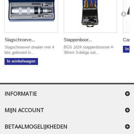
Slagschroeve...
Stappenboor...
Carro
Slagschroeven draaier met 4
BGS 1624 stappenboorset 4-
In w
bits geleverd in...
30mm 3-delige set...
In winkelwagen
INFORMATIE
MIJN ACCOUNT
BETAALMOGELIJKHEDEN