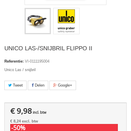
UNICO LAS-/SNIJBRIL FLIPPO II
Referentie:
VI-0111195004
Unico Las / snijbril
Tweet
Delen
Google+
€ 9,98
incl. btw
€ 8,24
excl. btw
-50%