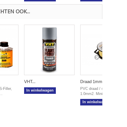
HTEN OOK...
VHT...
Draad 1mm2...
-Filler,
PVC draad / snoer
In winkelwagen
..
1.0mm2. Mini haspel met 6..
In winkelwagen