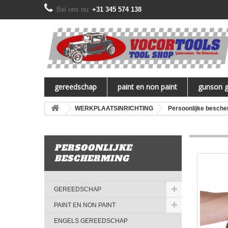
Bel ons nu:
+31 345 574 138
gereedschap
paint en non paint
gunson 
WERKPLAATSINRICHTING
Persoonlijke besche
PERSOONLIJKE
BESCHERMING
GEREEDSCHAP
PAINT EN NON PAINT
ENGELS GEREEDSCHAP