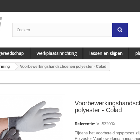
gereedschap
werkplaatsinrichting
lassen en slijpen
pl
rming
Voorbewerkingshandschoenen polyester - Colad
Voorbewerkingshandsc
polyester - Colad
Referentie:
VI-53200X
Tijdens het voorbereidingsproces zi
Polyester Voorbewerkingshandscho