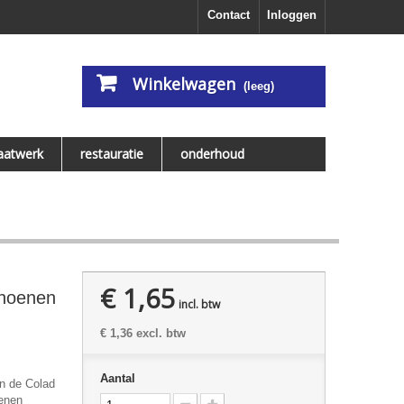
Contact
Inloggen
Winkelwagen
(leeg)
aatwerk
restauratie
onderhoud
€ 1,65
hoenen
incl. btw
€ 1,36
excl. btw
Aantal
jn de Colad
enen