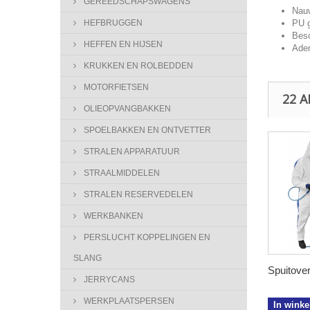
GEREEDSCHAPSWAGENS
Nauw
PU g
HEFBRUGGEN
Besc
HEFFEN EN HIJSEN
Adem
KRUKKEN EN ROLBEDDEN
MOTORFIETSEN
22 
OLIEOPVANGBAKKEN
SPOELBAKKEN EN ONTVETTER
STRALEN APPARATUUR
STRAALMIDDELEN
STRALEN RESERVEDELEN
WERKBANKEN
PERSLUCHT KOPPELINGEN EN
SLANG
Spuitovera
JERRYCANS
WERKPLAATSPERSEN
In wink